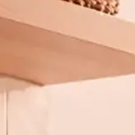
Une lessive qui lave vr
Et qui sent divinement bon.
Livrée directement chez vous, sans engagement.
🔥
POURQUOI SPRiNG ?